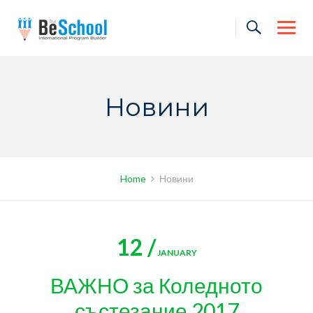
Skip
to
content
Новини
Home
Новини
12 /
JANUARY
ВАЖНО за Коледното
състезание 2017