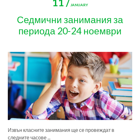
11 /
JANUARY
Седмични занимания за
периода 20-24 ноември
Извън класните занимания ще се провеждат в
следните часове ...