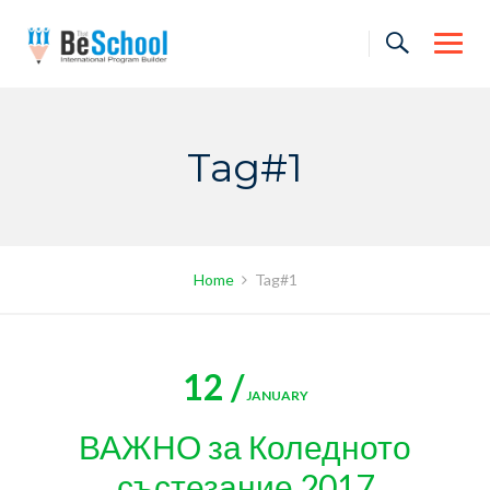
Skip
to
content
Tag#1
Home
Tag#1
12 /
JANUARY
ВАЖНО за Коледното
състезание 2017